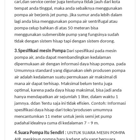
cari,dan service center juga tentunya tidak jauh dari kota
tempat anda tinggal, maka anda sebaiknya menggunakan
pompa air berjenis jet pump. jika sumur anda lebih dalam
lagi anda bisa menggunakan pompa air sentrifugal atau
pompa celup bahkan di atas 50 meteran bisa
menggunakan submersible pump yang fungsinya sudah
tidak dengan sistem hisap tapi dengan sistem dorong.
3.Spesifikasi mesin Pompa
Dari spesifikasi pada mesin
pompa air, anda dapat membandingkan kedalaman
dipermukaan air dengan informasi daya hisap pompa. pada
Umumnya standard yang digunakan oleh produsen pompa
air adalah kedalaman suatu permukaan air maksimal di
mana air dapat terhisap. Maksimal belum tentu juga
optimal, karena pada daya hisap maksimal, bisa jadi anda
hanya mendapatkan air sejumlah 1 liter, dalam waktu 1
jamnya. ddan Tentu saja ini tidak efisien.
Contoh:
Informasi
spesifikasi daya hisap dari toko/produsen umumnya
mencantumkan 11 meter untuk jenis semi jet pump
padahal idealnya cuma di kedalaman 7 – 9 m.
4.Suara Pompa itu Sendiri :
UNTUK SUARA MESIN POMPA
AIR
meskipun pompa baru kadang ada yang bersuara