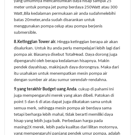
yang umumnya mencantumkan daya hisap sampai 25
meter untuk pompa jet pump berdaya 250Watt atau 300
Watt,Bila kedalaman permukaan air anda sudahmelebihi
batas 20meter,anda sudah disarankan untuk
menggunakan pompa celup atau pompa berjenis
submersible.
8.Ketinggian Tower air.
Hingga ketinggian berapa air akan
disalurkan. Untuk itu anda perlu mempelajari lebih lagi dari
pompa air. Biasanya disebut TotalHead. Daya dorong juga
dipengaruhi oleh berapa kedalaman hisapnya. Makin
pendek dayahisap, makinjauh daya dorongnya. Maka dari
itu usahakan untuk menempatkan mesin pompa air
dengan sumber air atau sumur serendah-rendahna.
9.yang terakhir Budget uang Anda
. cukup di pahami Ini
juga mempengaruhi merek yang akan dibeli. Patokan di
point 5 dan 6 di atas dapat juga dikatakan sama untuk
semua merk, sehingga mesin pompa air berdaya sama
tetapi berharga lebih mahal, tidak berarti memiliki daya
hisap yang lebih juga baik. Perbedaan harga pada
masing2X merek, lebih pada kualitas dari lilitan motornya,
yang mempengaruhi panjang pendek umur pompa, adalah