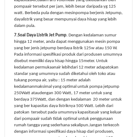
kapasitasAir,dalam arti volumeair yang dikeluarkan oleh
pompaair tersebut per jam, lebih besar daripada yg 125
watt. Berbeda pula dengan mesinpompa berjenis Jetpump,
dayalistrik yang besar mempunyai daya hisap yang lebih
dalam pula.
7.Soal Daya Listrik Jet Pump
. Dengan kedalaman sumur
hingga 12 meter, anda dapat menggunakan mesin pompa
yang ber jenis jetpump berdaya listrik 125w atau 150 W.
Pada informasi spesifikasi produk dari produsen umumnya
disebut memiliki daya hisap hingga 15meter. Untuk
kedalaman permukaanair lebihdari 12 meter adapatokan
standar yang umumnya sudah diketahui oleh toko atau
tukang pompa air, yaitu : 15 meter adalah
kedalamanmaksimal yang optimal untuk pompa jetpump
250Watt ataudengan 300 Watt, 17 meter untuk yang
berdaya 375Watt, dan dengan kedalaman 20 meter untuk
yang ber kapasitas daya listriknya 500 Watt. Lebih dari
patokan tersebut pada umumnya kapasitasair yang keluar
dari pompaair sudah tidak optimal untuk penggunaan
rumah tangga yang sederhana sekalipun.Jangan terkecoh
dengan informasi spesifikasi daya hisap dari produsen,