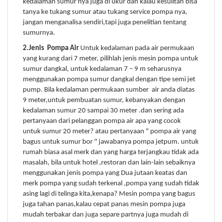
kedalaman sumur nya juga di ukur dan kalau kesulitan bisa
tanya ke tukang sumur atau tukang service pompa nya,
jangan menganalisa sendiri,tapi juga penelitian tentang
sumurnya.
2.Jenis Pompa Air
Untuk kedalaman pada air permukaan
yang kurang dari 7 meter, pilihlah jenis mesin pompa untuk
sumur dangkal, untuk kedalaman 7 – 9 m seharusnya
menggunakan pompa sumur dangkal dengan tipe semi jet
pump. Bila kedalaman permukaan sumber air anda diatas
9 meter,untuk pembuatan sumur, kebanyakan dengan
kedalaman sumur 20 sampai 30 meter .dan sering ada
pertanyaan dari pelanggan pompa air apa yang cocok
untuk sumur 20 meter? atau pertanyaan " pompa air yang
bagus untuk sumur bor " jawabanya pompa jetpum. untuk
rumah biasa asal merk dan yang harga terjangkau tidak ada
masalah, bila untuk hotel ,restoran dan lain-lain sebaiknya
menggunakan jenis pompa yang Dua jutaan keatas dan
merk pompa yang sudah terkenal ,pompa yang sudah tidak
asing lagi di telinga kita,kenapa? Mesin pompa yang bagus
juga tahan panas,kalau cepat panas mesin pompa juga
mudah terbakar dan juga separe partnya juga mudah di