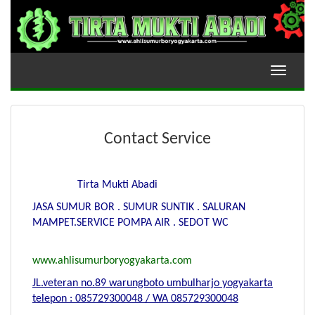
Toggle
navigati
Contact Service
Tirta Mukti Abadi
JASA SUMUR BOR . SUMUR SUNTIK . SALURAN
MAMPET.SERVICE POMPA AIR . SEDOT WC
www.ahlisumurboryogyakarta.com
JL.veteran no.89 warungboto umbulharjo yogyakarta
telepon : 085729300048 / WA 085729300048