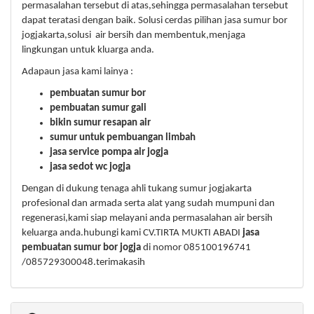
permasalahan tersebut di atas,sehingga permasalahan tersebut
dapat teratasi dengan baik. Solusi cerdas pilihan jasa sumur bor
jogjakarta,solusi air bersih dan membentuk,menjaga
lingkungan untuk kluarga anda.
Adapaun jasa kami lainya :
pembuatan sumur bor
pembuatan sumur gali
bikin sumur resapan air
sumur untuk pembuangan limbah
jasa service pompa air jogja
jasa sedot wc jogja
Dengan di dukung tenaga ahli tukang sumur jogjakarta
profesional dan armada serta alat yang sudah mumpuni dan
regenerasi,kami siap melayani anda permasalahan air bersih
keluarga anda.hubungi kami CV.TIRTA MUKTI ABADI
jasa
pembuatan sumur bor jogja
di nomor 085100196741
/085729300048.terimakasih